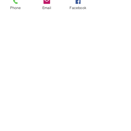
Phone
Email
Facebook
Fotos da Villa Malouine com vista
para o mar.
Estúdio fotográfico com vista para
o mar.
VILLA MALOUINE MARG'HEL
SAINT-MALO