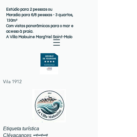
Estúdio para 2 pessoas ou
Moradia para 6/8 pessoas - 3 quartos,
130m²
Com vistas panorâmicas para o mar e
acesso à praia.
A Villa Malouine Marg'Hel Saint-Malo
Vila 1912
Etiqueta turística
Clévacances 🗝️🗝️🗝️