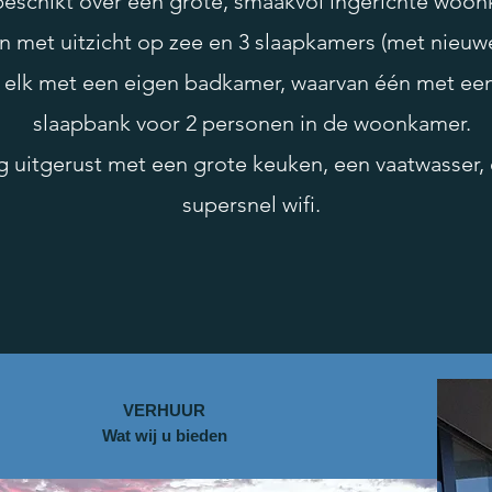
 beschikt over een grote, smaakvol ingerichte woon
n met uitzicht op zee en 3 slaapkamers (met nieu
 elk met een eigen badkamer, waarvan één met ee
slaapbank voor 2 personen in de woonkamer.
dig uitgerust met een grote keuken, een vaatwasser
supersnel wifi.
VERHUUR
Wat wij u bieden