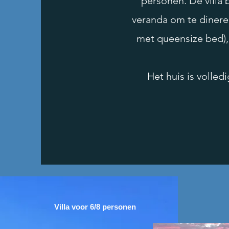
personen. De villa
veranda om te dinere
met queensize bed),
Het huis is volle
Villa voor 6/8 personen