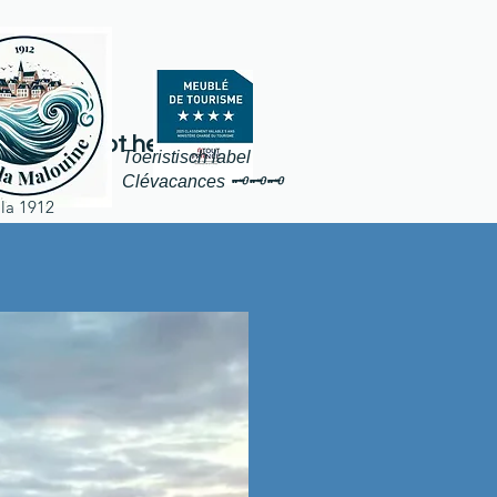
ers, 130m²
toegang tot het strand
Toeristisch label
o
Clévacances 🗝️🗝️🗝️
lla 1912