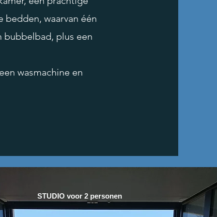
kamer, een prachtige
we bedden, waarvan één
n bubbelbad, plus een
, een wasmachine en
STUDIO voor 2 personen