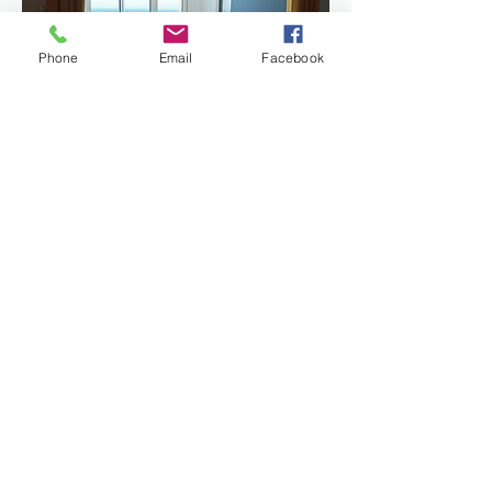
Phone
Email
Facebook
Vous pouvez réserver
directement , un contrat vous
sera établi. Remplissez le
cadre suivant pour avoir tous
les renseignements, sans
engagement!.
Entre -20%et -30%
directement