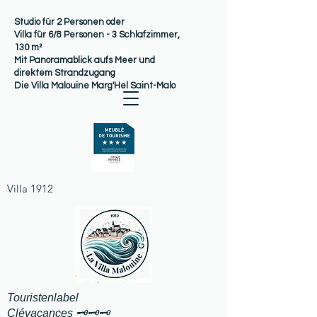
Studio für 2 Personen oder
Villa für 6/8 Personen - 3 Schlafzimmer,
130 m²
Mit Panoramablick aufs Meer und
direktem Strandzugang
Die Villa Malouine Marg'Hel Saint-Malo
Villa 1912
Touristenlabel
Clévacances 🗝️🗝️🗝️